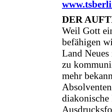
www.tsberli
DER AUF
Weil Gott ei
befähigen w
Land Neues 
zu kommunizi
mehr bekann
Absolventen
diakonische 
Ausdrucksf