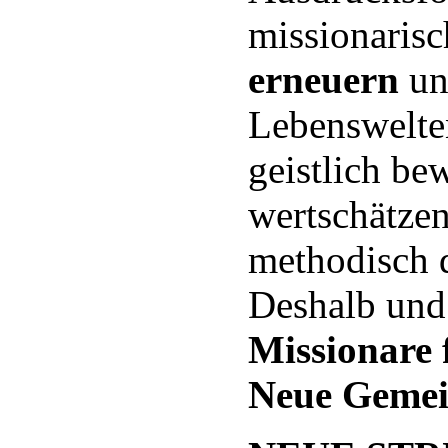
missionarisc
erneuern
un
Lebenswelt
geistlich be
wertschätzen
methodisch 
Deshalb und 
Missionare 
Neue Gemein