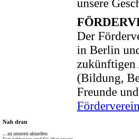
unsere Gesch
FÖRDERV
Der Förderv
in Berlin un
zukünftigen
(Bildung, B
Freunde und
Förderverei
Nah
dran
... an unseren aktuellen