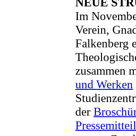
NEUE STR
Im November
Verein, Gna
Falkenberg e
Theologisch
zusammen m
und Werken
Studienzent
der
Broschü
Pressemittei